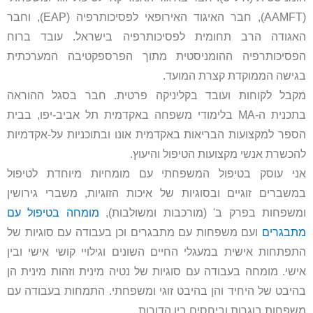
(AAMFT), חבר האיגוד האירופאי לפסיכותרפיה (EAP), וחבר
האגודה הרב תחומית לפסיכותרפיה בישראל. עובד ברוח
הפסיכותרפיה ההומניסטית מתוך הפרספקטיבה המערכתית
בגישה הממוקדת קצרת המועד.
מקבל לקוחות ועובד בקליניקה פרטית. חבר בסגל ההוראה
בתכנית ה-MA בלימודי משפחה באקדמית תל אביב-יפו, בבית
הספר למקצועות הבריאות באקדמית אונו ובתוכניות על-אקדמיות
להכשרת אנשי מקצועות הטיפול והיעוץ.
אני עוסק בטיפול המשפחתי עם מומחיות מיוחדת לטיפול
במשברים זוגיים ובסוגיות של איכות הזוגיות, משברי גירושין
ומשפחות בפרק ב' (מורכבות ומשולבות),
מומחה בטיפול עם
מתבגרים
ועם משפחות עם מתבגרים וכן בעבודה עם סוגיות של
התפתחות אישית במעגלי החיים השונים וגילויי קושי אישי ובין
אישי. מומחה בעבודה עם סוגיות של נטיה מינית וזהות מינית הן
בהיבט של היחיד והן בהיבט זוגי ומשפחתי. התמחות בעבודה עם
משפחות בוגרות וביחסים בין הדורות.