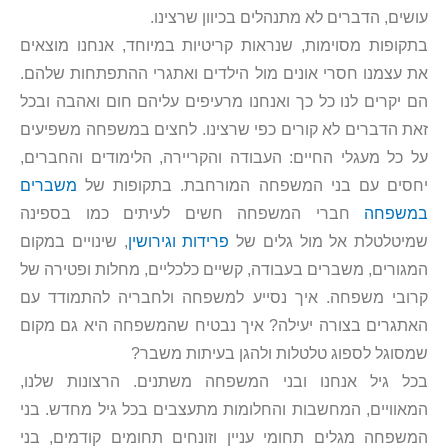
עושים, הדברים לא מתנהלים בכיוון שרצינו.
בתקופות מסוימות, שנראות קריטיות במיוחד, אנחנו מוצאים
את עצמנו חסרי אונים מול הילדים ואתגרי ההתפתחות שלהם.
הם יקרים לנו כל כך ואנחנו מרעיפים עליהם חום ואהבה ובכל
זאת הדברים לא קורים כפי שרצינו. לחצים במשפחה משפיעים
על כל מעגלי החיים: העבודה והקריירה, הלימודים והחברים,
יחסים עם בני המשפחה המורחבת. בתקופות של
משברים
במשפחה
חברי המשפחה חשים לעיתים כמו בספינה
שמיטלטלת אל מול גלים של
פרידות וגירושין
, שינויים במקום
המגורים, משברים בעבודה, קשיים כלכליים, מחלות ופטירה של
קרובי משפחה. איך נסייע למשפחה ולחבריה להתמודד עם
האתגרים בצורה יעילה? איך נבטיח שהמשפחה היא גם מקום
שמסוגל לספוג טלטלות ולהגן בעיתות משבר?
בכל גיל אנחנו ובני המשפחה משתנים. הרצונות שלנו,
המאוויים, המחשבות והחלומות מתעצבים בכל גיל מחדש. בני
המשפחה מגלים תחומי עניין וזונחים תחומים קודמים, בני