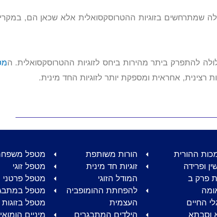
אלה שמתרחשים בזוגיות ההטרוסקסואלית אלא שכאן הם, במקרים 
עלולה להתפרק ביתר מהירות ביחס לזוגיות ההטרוסקסואלית. ה
מט
ת רצינית, אחראית ומספקת יותר לזוגיות החד מינית.
כות ההורית
הורות משותפת
מטפל משפחת
שין ופרידה
זוגיות חד מינית
מטפל זוגי
ות פרק ב
המודל הזוגי
מטפל פרטני
ומה
להפחתת ההומופביה
מטפל במתבג
י החיים
העצמית
מטפל בזוגות 
 וסבתא
הילדים המתבגרים
מיניים הומואי