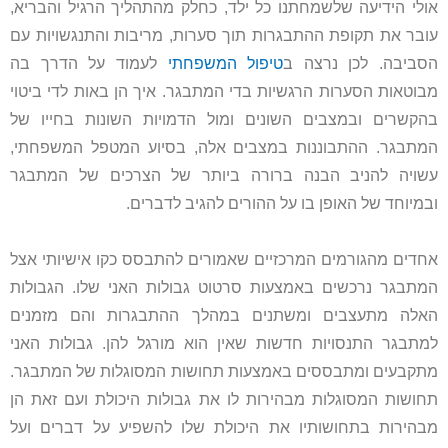
אולי הידיעה שלשמחתנו כל ילד, כחלק מהתהליך הרגיל והבריא,
עובר את תקופת ההתבגרות תוך סערות, מריבות והתנגשויות עם
הסביבה. לכן נרצה ב
טיפול המשפחתי
לעמוד על הדרך בה
מבוטאות הסערות הרגשיות בדי המתבגר. איך הן באות לדי ביטוי
בהקשרים ובמצבים השונים ומול הדמויות השונות בחייו של
המתבגר. ההתבוננות במצבים אלה, בסיוע המטפל המשפחתי,
עשויה להניב הבנה ברורה ביותר של הצרכים של המתבגר
ובמיוחד של האופן בו על ההורים להגיב לדברים.
אחדים מהגורמים המרכזיים שאמורים להתבסס כקו אישיותי אצל
המתבגר נרכשים באמצעות סרטוט גבולות האני שלו. הגבולות
האלה מתעצבים ומשתנים במהלך ההתבגרות והם מזמנים
למתבגר התנסויות חדשות שאין הוא מורגל להן. גבולות האני
מתקבעים ומתבססים באמצעות תחושות המסוגלות של המתבגר.
תחושות המסוגלות מבהירות לו את גבולות היכולת ועם זאת הן
מבהירות בתחושותיו את היכולת שלו להשפיע על דברים ועל