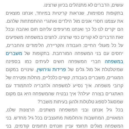
עושים, הדברים לא מתנהלים בכיוון שרצינו.
בתקופות מסוימות, שנראות קריטיות במיוחד, אנחנו מוצאים
את עצמנו חסרי אונים מול הילדים ואתגרי ההתפתחות שלהם.
הם יקרים לנו כל כך ואנחנו מרעיפים עליהם חום ואהבה ובכל
זאת הדברים לא קורים כפי שרצינו. לחצים במשפחה משפיעים
על כל מעגלי החיים: העבודה והקריירה, הלימודים והחברים,
יחסים עם בני המשפחה המורחבת. בתקופות של
משברים
במשפחה
חברי המשפחה חשים לעיתים כמו בספינה
שמיטלטלת אל מול גלים של
פרידות וגירושין
, שינויים במקום
המגורים, משברים בעבודה, קשיים כלכליים, מחלות ופטירה של
קרובי משפחה. איך נסייע למשפחה ולחבריה להתמודד עם
האתגרים בצורה יעילה? איך נבטיח שהמשפחה היא גם מקום
שמסוגל לספוג טלטלות ולהגן בעיתות משבר?
בכל גיל אנחנו ובני המשפחה משתנים. הרצונות שלנו,
המאוויים, המחשבות והחלומות מתעצבים בכל גיל מחדש. בני
המשפחה מגלים תחומי עניין וזונחים תחומים קודמים, בני