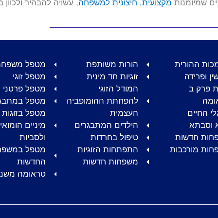
ים שמיומנות
מקצועית, חיצונית למשפחה
, עשויה להבהיר ולכוון ב
כות ההורית
הורות משותפת
מטפל משפחת
שין ופרידה
זוגיות חד מינית
מטפל זוגי
ות פרק ב
המודל הזוגי
מטפל פרטני
ומה
להפחתת ההומופביה
מטפל במתבג
י החיים
העצמית
מטפל בזוגות 
 וסבתא
הילדים המתבגרים
מיניים הומואי
חות חדשות
טיפול בחרדות
ולסביות
חות מורכבות
התפתחות הזוגיות
מטפל במשפח
משפחות חדשות
החדשות
טראומה משני