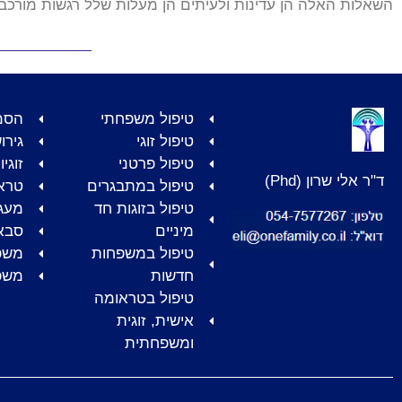
השאלות האלה הן עדינות ולעיתים הן מעלות שלל רגשות מורכב
טיפול משפחתי
הסמ
טיפול זוגי
גירו
טיפול פרטני
זוגי
ד"ר אלי שרון (Phd)
טיפול במתבגרים
טרא
טיפול בזוגות חד
מעגל
מיניים
סבא
טיפול במשפחות
משפ
חדשות
משפ
טיפול בטראומה
אישית, זוגית
ומשפחתית